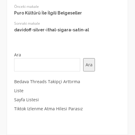
Önceki makale
Puro Kültürü İle İlgili Belgeseller
Sonraki makale
davidoff-silver-ithal-sigara-satin-al
Ara
Ara
Bedava Threads Takipçi Arttırma
Liste
Sayfa Listesi
Tiktok Izlenme Atma Hilesi Parasız