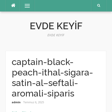
İçeriğe
Menü
atla
EVDE KEYIF
EVDE KEYIF
captain-black-
peach-ithal-sigara-
satin-al–seftali-
aromali-siparis
admin
Temmuz 6, 2025