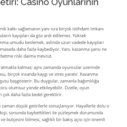
tiri: Casino Oyunlarının
ik katkı sağlamanın yanı sıra birçok istihdam imkanı
uların kayıpları da göz ardı edilemez. Yüksek
azanma umudu beslemek, aslında uzun vadede kayıpları
 masada daha fazla kaybediyor. Yani, kazanma şansı ne
aybetme riski daima mevcut.
aratmakla kalmaz; aynı zamanda oyuncular üzerinde
su, birçok insanda kaygı ve stres yaratır. Kazanma
ygusu başgösterir. Bu duygular, zamanla bağımlılığa
törü olumsuz yönde etkileyebilir. Özetle, oyun
 çok daha fazla bedel gerektirir.
 zaman düşük getirilerle sonuçlanıyor. Hayallerle dolu o
işi, sonunda kaybettikleri ile yüzleşmek durumunda
ve bütçesini bilmesi, sağlıklı bir bakış açısı için önemli