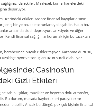
 sağlığınızı da etkiler. Maalesef, kumarhanelerdeki
zağına düşürüyor.
zerindeki etkileri sadece finansal kayıplarla sınırlı
ar geniş bir yelpazede sorunlara yol açabilir. Hatta bazı
sanlar arasında ciddi depresyon, anksiyete ve diğer
r. Kendi finansal sağlığınızı korumak için bu tuzaktan
en, beraberinde büyük riskler taşıyor. Kazanma dürtüsü,
zaklaştırıyor ve sonuçları uzun süreli olabiliyor.
ölgesinde: Casinos’un
eki Gizli Etkileri
ine sahip. Işıklar, müzikler ve heyecan dolu atmosfer,
lir. Bu durum, masada kaybettikleri parayı tekrar
den olabilir. Ancak bu döngü, pek çok kişinin finansal