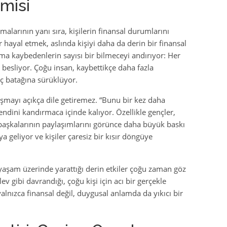
misi
lmalarının yanı sıra, kişilerin finansal durumlarını
r hayal etmek, aslında kişiyi daha da derin bir finansal
a kaybedenlerin sayısı bir bilmeceyi andırıyor: Her
esliyor. Çoğu insan, kaybettikçe daha fazla
ç batağına sürüklüyor.
atışmayı açıkça dile getiremez. “Bunu bir kez daha
ndini kandırmaca içinde kalıyor. Özellikle gençler,
 başkalarının paylaşımlarını görünce daha büyük baskı
a geliyor ve kişiler çaresiz bir kısır döngüye
yaşam üzerinde yarattığı derin etkiler çoğu zaman göz
lev gibi davrandığı, çoğu kişi için acı bir gerçekle
lnızca finansal değil, duygusal anlamda da yıkıcı bir