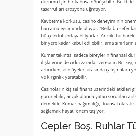
durumu için bir kabusa dönüşebilir. Belki de,
tasarrufları erozyona uğratıyor.
Kaybetme korkusu, casino deneyiminin önemli 
harcama eğiliminde oluyor. “Belki bu sefer k
bütçelerini zorlayabiliyorlar. Ancak, bu har
bir yere kadar kabul edilebilir, ama sınırların 
Kumar takıntısı sadece bireylerin finansal du
ilişkilerine de ciddi zararlar verebilir. Bir kiş
artırırken, aile üyeleri arasında çatışmalara y
ve kırgınlık yaratabilir.
Casinoların kişisel finans üzerindeki etkileri 
görünebilir, ancak altında yatan sorunları a
demektir. Kumar bağımlılığı, finansal olarak s
sağlamak hayati önem taşıyor.
Cepler Boş, Ruhlar Tü