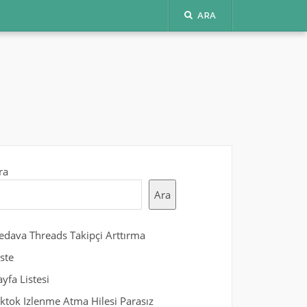
ARA
ra
Ara
edava Threads Takipçi Arttırma
iste
ayfa Listesi
iktok Izlenme Atma Hilesi Parasız