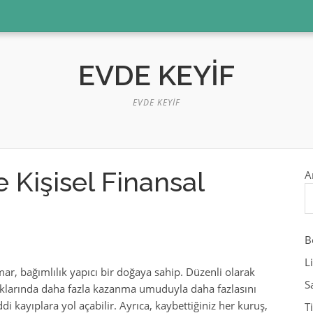
EVDE KEYIF
EVDE KEYIF
e Kişisel Finansal
A
B
L
r, bağımlılık yapıcı bir doğaya sahip. Düzenli olarak
S
klarında daha fazla kazanma umuduyla daha fazlasını
di kayıplara yol açabilir. Ayrıca, kaybettiğiniz her kuruş,
T