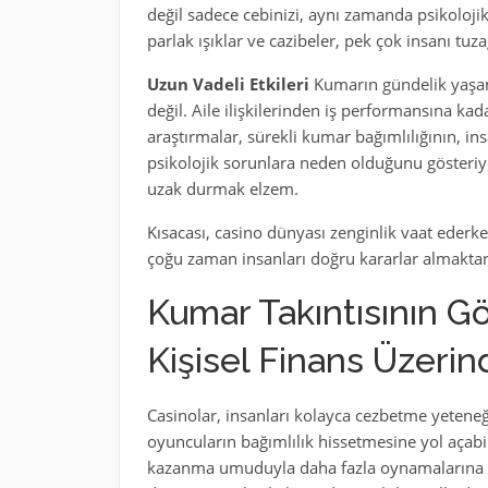
değil sadece cebinizi, aynı zamanda psikolojik
parlak ışıklar ve cazibeler, pek çok insanı tu
Uzun Vadeli Etkileri
Kumarın gündelik yaşam ü
değil. Aile ilişkilerinden iş performansına kad
araştırmalar, sürekli kumar bağımlılığının, in
psikolojik sorunlara neden olduğunu gösteriyo
uzak durmak elzem.
Kısacası, casino dünyası zenginlik vaat ederk
çoğu zaman insanları doğru kararlar almaktan u
Kumar Takıntısının G
Kişisel Finans Üzerind
Casinolar, insanları kolayca cezbetme yeteneğ
oyuncuların bağımlılık hissetmesine yol açabi
kazanma umuduyla daha fazla oynamalarına ne