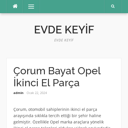
İçeriğe
Menü
atla
EVDE KEYIF
EVDE KEYIF
Çorum Bayat Opel
İkinci El Parça
admin
Ocak 22, 2024
Çorum, otomobil sahiplerinin ikinci el parça
arayışında sıklıkla tercih ettiği bir şehir haline
gelmiştir. Özellikle Opel marka araçlara yönelik