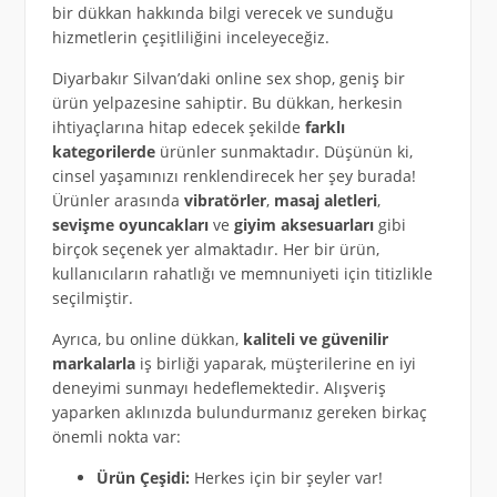
bir dükkan hakkında bilgi verecek ve sunduğu
hizmetlerin çeşitliliğini inceleyeceğiz.
Diyarbakır Silvan’daki online sex shop, geniş bir
ürün yelpazesine sahiptir. Bu dükkan, herkesin
ihtiyaçlarına hitap edecek şekilde
farklı
kategorilerde
ürünler sunmaktadır. Düşünün ki,
cinsel yaşamınızı renklendirecek her şey burada!
Ürünler arasında
vibratörler
,
masaj aletleri
,
sevişme oyuncakları
ve
giyim aksesuarları
gibi
birçok seçenek yer almaktadır. Her bir ürün,
kullanıcıların rahatlığı ve memnuniyeti için titizlikle
seçilmiştir.
Ayrıca, bu online dükkan,
kaliteli ve güvenilir
markalarla
iş birliği yaparak, müşterilerine en iyi
deneyimi sunmayı hedeflemektedir. Alışveriş
yaparken aklınızda bulundurmanız gereken birkaç
önemli nokta var:
Ürün Çeşidi:
Herkes için bir şeyler var!