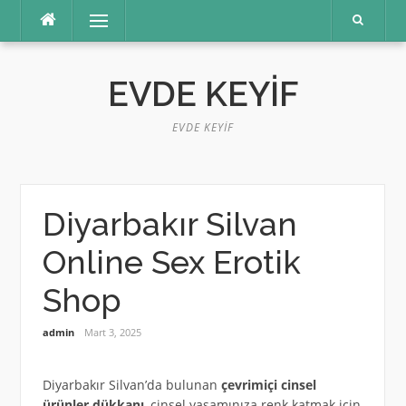
İçeriğe
Menü
atla
EVDE KEYIF
EVDE KEYIF
Diyarbakır Silvan
Online Sex Erotik
Shop
admin
Mart 3, 2025
Diyarbakır Silvan’da bulunan
çevrimiçi cinsel
ürünler dükkanı
, cinsel yaşamınıza renk katmak için