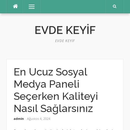
İçeriğe
Menü
atla
EVDE KEYIF
EVDE KEYIF
En Ucuz Sosyal
Medya Paneli
Seçerken Kaliteyi
Nasıl Sağlarsınız
admin
Ağustos 4, 2024