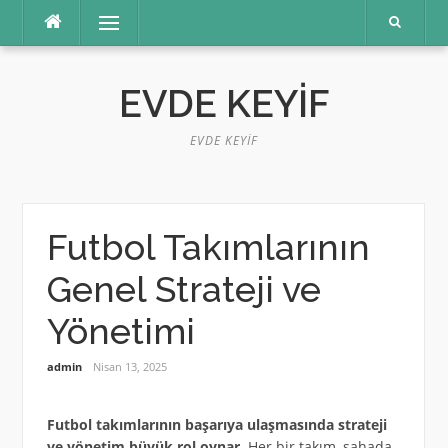
İçeriğe
Menü
atla
EVDE KEYIF
EVDE KEYIF
Futbol Takımlarının
Genel Strateji ve
Yönetimi
admin
Nisan 13, 2025
Futbol takımlarının başarıya ulaşmasında strateji
ve yönetim büyük rol oynar.
Her bir takım, sahada