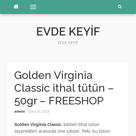
İçeriğe
Menü
atla
EVDE KEYIF
EVDE KEYIF
Golden Virginia
Classic ithal tütün –
50gr – FREESHOP
admin
Eylül 23, 2025
Golden Virginia Classic
, kaliteli ithal tütün
seçenekleri arasında öne çıkıyor. Peki, bu tütün