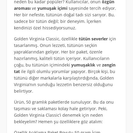
neden bu kadar popüler? Kullanıcılar, onun
özgün
aroması
ve
yumuşak içimi
sayesinde tercih ediyor.
Her bir nefeste, tütünün doğal tadı sizi sarıyor. Bu,
sadece bir tütün değil; bir deneyim. İçerken
kendinizi özel hissediyorsunuz.
Golden Virginia Classic, özellikle
tütün severler
için
tasarlanmış. Onun lezzeti, tütünün seçkin
yapraklarından geliyor. Her bir paket, özenle
hazırlanmış, kaliteli tütün içeriyor. Kullanıcıların
çoğu, bu tütünün içimindeki
yumuşaklık
ve
zengin
tat
ile ilgili olumlu yorumlar yapıyor. Birçok kişi, bu
tütünü diğer markalarla karşılaştırdığında, Golden
Virginia’nın sunduğu lezzetin benzersiz olduğunu
belirtiyor.
Ürün, 50 gramlık paketlerde sunuluyor. Bu da onu
taşıması ve saklaması kolay hale getiriyor. Peki,
Golden Virginia Classic’i denemek için neden
bekleyelim? Hemen şu özelliklere göz atalım:
Özellik Açıklama Paket Boyutu 50 gram İçim