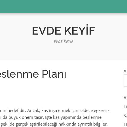
EVDE KEYIF
EVDE KEYIF
slenme Planı
A
B
L
nın hedefidir. Ancak, kas inşa etmek için sadece egzersiz
S
nı da büyük önem taşır. İşte kas yapımında beslenme
ekilde gerçekleştirilebileceği hakkında ayrıntılı bilgiler.
T