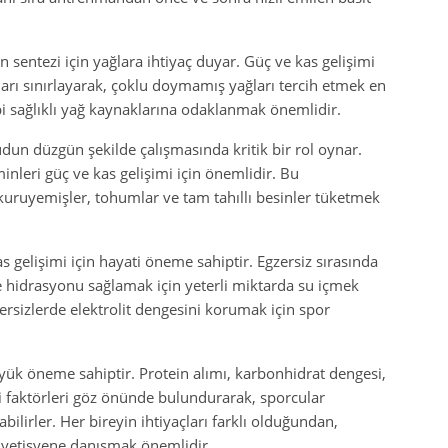
n sentezi için yağlara ihtiyaç duyar. Güç ve kas gelişimi
arı sınırlayarak, çoklu doymamış yağları tercih etmek en
bi sağlıklı yağ kaynaklarına odaklanmak önemlidir.
udun düzgün şekilde çalışmasında kritik bir rol oynar.
nleri güç ve kas gelişimi için önemlidir. Bu
 kuruyemişler, tohumlar ve tam tahıllı besinler tüketmek
as gelişimi için hayati öneme sahiptir. Egzersiz sırasında
 hidrasyonu sağlamak için yeterli miktarda su içmek
ersizlerde elektrolit dengesini korumak için spor
üyük öneme sahiptir. Protein alımı, karbonhidrat dengesi,
ibi faktörleri göz önünde bulundurarak, sporcular
abilirler. Her bireyin ihtiyaçları farklı olduğundan,
diyetisyene danışmak önemlidir.