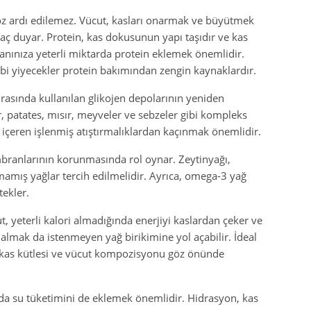
göz ardı edilemez. Vücut, kasları onarmak ve büyütmek
iyaç duyar. Protein, kas dokusunun yapı taşıdır ve kas
anınıza yeterli miktarda protein eklemek önemlidir.
gibi yiyecekler protein bakımından zengin kaynaklardır.
sırasında kullanılan glikojen depolarının yeniden
r, patates, mısır, meyveler ve sebzeler gibi kompleks
r içeren işlenmiş atıştırmalıklardan kaçınmak önemlidir.
branlarının korunmasında rol oynar. Zeytinyağı,
mamış yağlar tercih edilmelidir. Ayrıca, omega-3 yağ
tekler.
, yeterli kalori almadığında enerjiyi kaslardan çeker ve
i almak da istenmeyen yağ birikimine yol açabilir. İdeal
iz kas kütlesi ve vücut kompozisyonu göz önünde
rda su tüketimini de eklemek önemlidir. Hidrasyon, kas