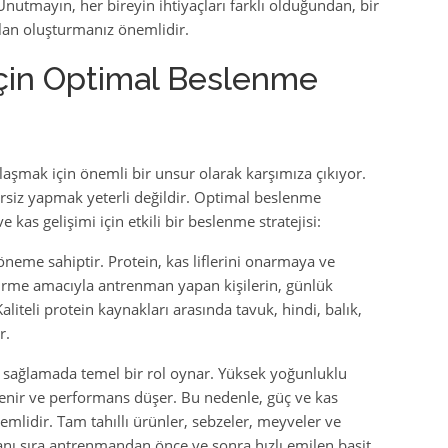
nutmayın, her bireyin ihtiyaçları farklı olduğundan, bir
lan oluşturmanız önemlidir.
İçin Optimal Beslenme
laşmak için önemli bir unsur olarak karşımıza çıkıyor.
rsiz yapmak yeterli değildir. Optimal beslenme
e kas gelişimi için etkili bir beslenme stratejisi:
 öneme sahiptir. Protein, kas liflerini onarmaya ve
tirme amacıyla antrenman yapan kişilerin, günlük
liteli protein kaynakları arasında tavuk, hindi, balık,
r.
i sağlamada temel bir rol oynar. Yüksek yoğunluklu
ükenir ve performans düşer. Bu nedenle, güç ve kas
emlidir. Tam tahıllı ürünler, sebzeler, meyveler ve
anı sıra antrenmandan önce ve sonra hızlı emilen basit