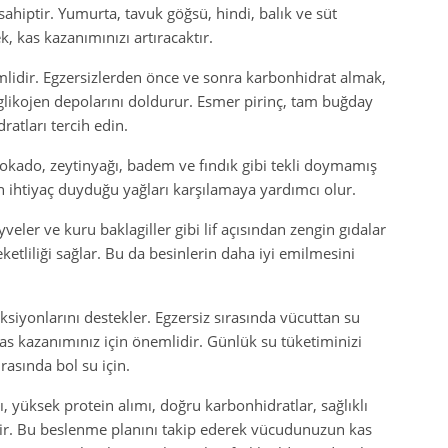
ahiptir. Yumurta, tavuk göğsü, hindi, balık ve süt
k, kas kazanımınızı artıracaktır.
mlidir. Egzersizlerden önce ve sonra karbonhidrat almak,
 glikojen depolarını doldurur. Esmer pirinç, tam buğday
atları tercih edin.
vokado, zeytinyağı, badem ve fındık gibi tekli doymamış
n ihtiyaç duyduğu yağları karşılamaya yardımcı olur.
yveler ve kuru baklagiller gibi lif açısından zengin gıdalar
eketliliği sağlar. Bu da besinlerin daha iyi emilmesini
siyonlarını destekler. Egzersiz sırasında vücuttan su
as kazanımınız için önemlidir. Günlük su tüketiminizi
rasında bol su için.
yüksek protein alımı, doğru karbonhidratlar, sağlıklı
içerir. Bu beslenme planını takip ederek vücudunuzun kas