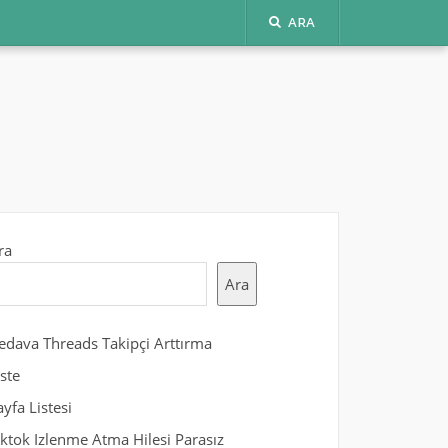
ARA
ra
Ara
edava Threads Takipçi Arttırma
iste
ayfa Listesi
iktok Izlenme Atma Hilesi Parasız