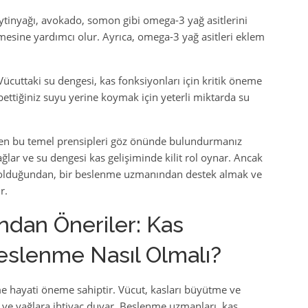
eytinyağı, avokado, somon gibi omega-3 yağ asitlerini
mesine yardımcı olur. Ayrıca, omega-3 yağ asitleri eklem
ücuttaki su dengesi, kas fonksiyonları için kritik öneme
ettiğiniz suyu yerine koymak için yeterli miktarda su
ken bu temel prensipleri göz önünde bulundurmanız
ağlar ve su dengesi kas gelişiminde kilit rol oynar. Ancak
lı olduğundan, bir beslenme uzmanından destek almak ve
r.
dan Öneriler: Kas
Beslenme Nasıl Olmalı?
me hayati öneme sahiptir. Vücut, kasları büyütme ve
 ve yağlara ihtiyaç duyar. Beslenme uzmanları, kas