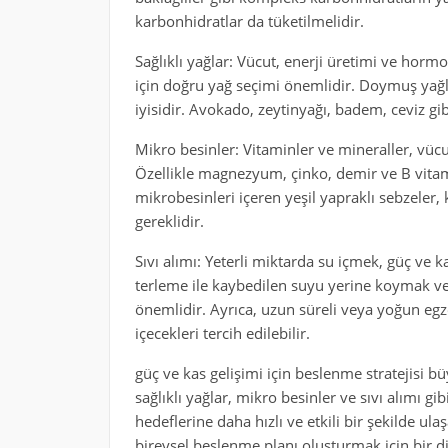
karbonhidratlar da tüketilmelidir.
Sağlıklı yağlar: Vücut, enerji üretimi ve hormo
için doğru yağ seçimi önemlidir. Doymuş yağl
iyisidir. Avokado, zeytinyağı, badem, ceviz gi
Mikro besinler: Vitaminler ve mineraller, vüc
Özellikle magnezyum, çinko, demir ve B vitami
mikrobesinleri içeren yeşil yapraklı sebzeler,
gereklidir.
Sıvı alımı: Yeterli miktarda su içmek, güç ve k
terleme ile kaybedilen suyu yerine koymak ve
önemlidir. Ayrıca, uzun süreli veya yoğun egz
içecekleri tercih edilebilir.
güç ve kas gelişimi için beslenme stratejisi b
sağlıklı yağlar, mikro besinler ve sıvı alımı g
hedeflerine daha hızlı ve etkili bir şekilde ulaş
bireysel beslenme planı oluşturmak için bir 