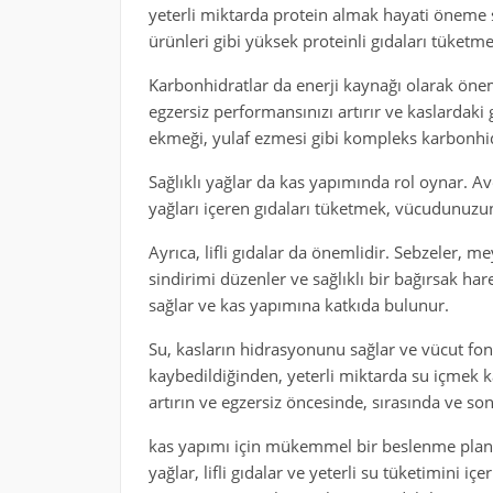
yeterli miktarda protein almak hayati öneme s
ürünleri gibi yüksek proteinli gıdaları tüketme
Karbonhidratlar da enerji kaynağı olarak öne
egzersiz performansınızı artırır ve kaslardaki
ekmeği, yulaf ezmesi gibi kompleks karbonhidr
Sağlıklı yağlar da kas yapımında rol oynar. A
yağları içeren gıdaları tüketmek, vücudunuzu
Ayrıca, lifli gıdalar da önemlidir. Sebzeler, me
sindirimi düzenler ve sağlıklı bir bağırsak har
sağlar ve kas yapımına katkıda bulunur.
Su, kasların hidrasyonunu sağlar ve vücut fonk
kaybedildiğinden, yeterli miktarda su içmek k
artırın ve egzersiz öncesinde, sırasında ve son
kas yapımı için mükemmel bir beslenme planı, 
yağlar, lifli gıdalar ve yeterli su tüketimini 