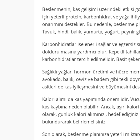
Beslenmenin, kas gelişimi üzerindeki etkisi 
için yeterli protein, karbonhidrat ve yağa iht
onarımını destekler. Bu nedenle, beslenme pl
Tavuk, hindi, balık, yumurta, yoğurt, peynir 
Karbonhidratlar ise enerji sağlar ve egzersiz 
doldurulmasına yardımcı olur. Kepekli tahılla
karbonhidratlar tercih edilmelidir. Basit şeke
Sağlıklı yağlar, hormon üretimi ve hücre mem
avokado, balık, ceviz ve badem gibi tekli doy
asitleri de kas iyileşmesini ve büyümesini des
Kalori alımı da kas yapımında önemlidir. Vücut
kas kaybına neden olabilir. Ancak, aşırı kalor
olarak, günlük kalori alımınızı, hedeflediğin
bulundurarak belirlemelisiniz.
Son olarak, beslenme planınıza yeterli mikta