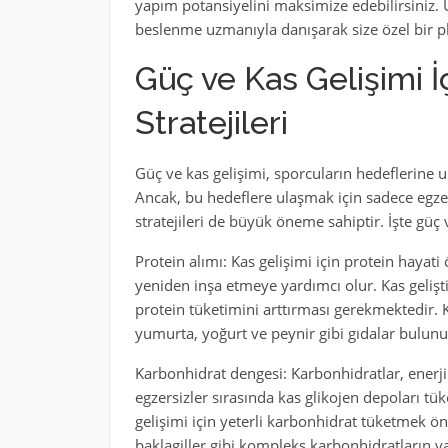
yapım potansiyelini maksimize edebilirsiniz. U
beslenme uzmanıyla danışarak size özel bir p
Güç ve Kas Gelişimi 
Stratejileri
Güç ve kas gelişimi, sporcuların hedeflerine u
Ancak, bu hedeflere ulaşmak için sadece egze
stratejileri de büyük öneme sahiptir. İşte güç v
Protein alımı: Kas gelişimi için protein hayati
yeniden inşa etmeye yardımcı olur. Kas geliş
protein tüketimini arttırması gerekmektedir. Ka
yumurta, yoğurt ve peynir gibi gıdalar bulunu
Karbonhidrat dengesi: Karbonhidratlar, enerj
egzersizler sırasında kas glikojen depoları t
gelişimi için yeterli karbonhidrat tüketmek ön
baklagiller gibi kompleks karbonhidratların y