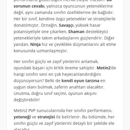
sorunun cevabı
, yalnızca oyuncunun yeteneklerine
değil, aynı zamanda sınıfın özelliklerine de bağlıdır.
Her bir sınıf, kendine özgü yetenekler ve stratejilerle
donatılmıştır. Örneğin,
Savaşçı
, yüksek hasar
potansiyeliyle öne çıkarken,
Shaman
destekleyici
yetenekleriyle takım arkadaşlarını güçlendirir. Diğer
yandan,
Ninja
hız ve çeviklikle düşmanlarını alt etme
konusunda uzmanlaşmıştır.
Her sınıfın güçlü ve zayıf yönlerini anlamak,
oyundaki başarı için kritik öneme sahiptir.
Metin2
‘de
hangi sınıfın seni en çok heyecanlandırdığını
düşünüyorsun? Belki de
kendi oyun tarzına
en
uygun olanı bulmak, zaferin anahtarı olacaktır.
Unutma, doğru sınıf seçimi, oyunun akışını
değiştirebilir!
Metin2 PVP sunucularında her sınıfın performansı,
yeteneği
ve
stratejisi
ile belirlenir. Bu bölümde, her
sınıfın güçlü ve zayıf yönlerini detaylı bir şekilde ele
alacağız.