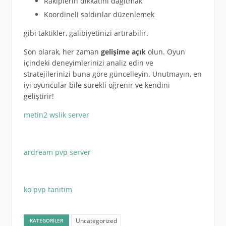
Rakiplerin dikkatini dağıtmak
Koordineli saldırılar düzenlemek
gibi taktikler, galibiyetinizi artırabilir.
Son olarak, her zaman
gelişime açık
olun. Oyun
içindeki deneyimlerinizi analiz edin ve
stratejilerinizi buna göre güncelleyin. Unutmayın, en
iyi oyuncular bile sürekli öğrenir ve kendini
geliştirir!
metin2 wslik server
ardream pvp server
ko pvp tanıtım
Uncategorized
KATEGORILER