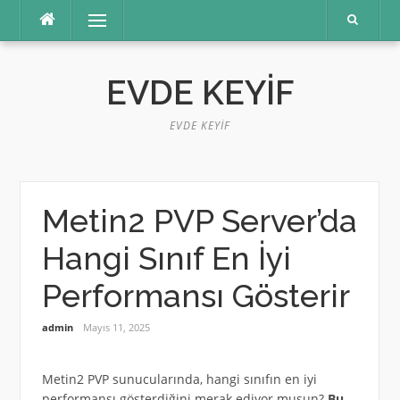
İçeriğe
Menü
atla
EVDE KEYIF
EVDE KEYIF
Metin2 PVP Server’da
Hangi Sınıf En İyi
Performansı Gösterir
admin
Mayıs 11, 2025
Metin2 PVP sunucularında, hangi sınıfın en iyi
performansı gösterdiğini merak ediyor musun?
Bu