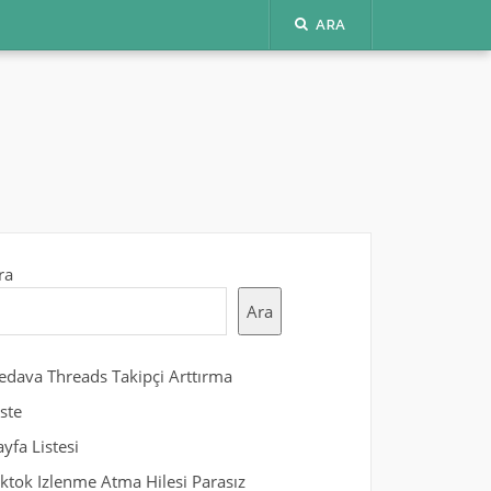
ARA
ra
Ara
edava Threads Takipçi Arttırma
iste
ayfa Listesi
iktok Izlenme Atma Hilesi Parasız