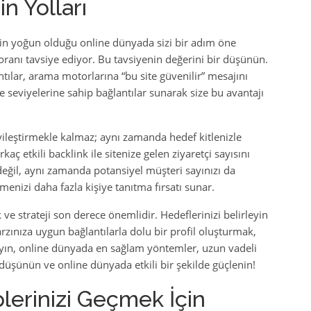
n Yolları
tin yoğun olduğu online dünyada sizi bir adım öne
toranı tavsiye ediyor. Bu tavsiyenin değerini bir düşünün.
antılar, arama motorlarına “bu site güvenilir” mesajını
rite seviyelerine sahip bağlantılar sunarak size bu avantajı
yileştirmekle kalmaz; aynı zamanda hedef kitlenizle
ç etkili backlink ile sitenize gelen ziyaretçi sayısını
eğil, aynı zamanda potansiyel müşteri sayınızı da
tmenizi daha fazla kişiye tanıtma fırsatı sunar.
k ve strateji son derece önemlidir. Hedeflerinizi belirleyin
arzınıza uygun bağlantılarla dolu bir profil oluşturmak,
mayın, online dünyada en sağlam yöntemler, uzun vadeli
ik düşünün ve online dünyada etkili bir şekilde güçlenin!
lerinizi Geçmek İçin