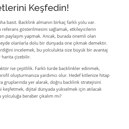
tlerini Keşfedin!
a basit. Backlink almanın birkaç farklı yolu var.
n referans gösterilmesini sağlamak, etkileyicilerin
den paylaşım yapmak. Ancak, burada önemli olan
düzeyde olanlarla dolu bir dünyada öne çıkmak demektir.
erdiğini incelemek, bu yolculukta size büyük bir avantaj
 harita çizebilir.
tör ise çeşitlilik. Farklı türde backlinkler edinmek,
ofil oluşturmanıza yardımcı olur. Hedef kitlenize hitap
gruplarında yer alarak, doğru backlink stratejisini
ini keşfetmek, dijital dünyada yükselmek için atılacak
bu yolculuğa beraber çıkalım mı?