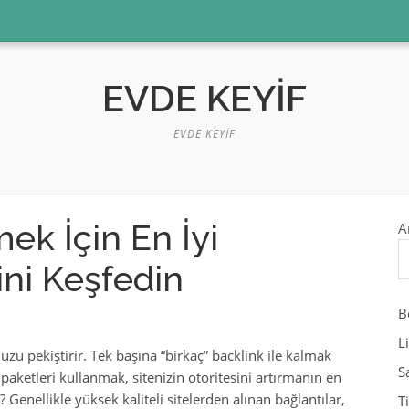
EVDE KEYIF
EVDE KEYIF
ek İçin En İyi
A
ini Keşfedin
B
L
uzu pekiştirir. Tek başına “birkaç” backlink ile kalmak
S
paketleri kullanmak, sitenizin otoritesini artırmanın en
r? Genellikle yüksek kaliteli sitelerden alınan bağlantılar,
T