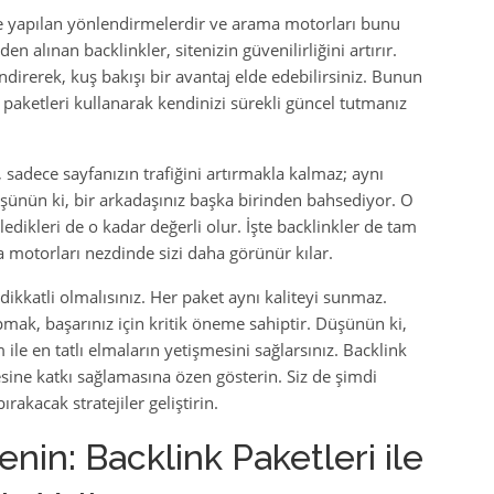
nize yapılan yönlendirmelerdir ve arama motorları bunu
en alınan backlinkler, sitenizin güvenilirliğini artırır.
lendirerek, kuş bakışı bir avantaj elde edebilirsiniz. Bunun
 paketleri kullanarak kendinizi sürekli güncel tutmanız
, sadece sayfanızın trafiğini artırmakla kalmaz; aynı
şünün ki, bir arkadaşınız başka birinden bahsediyor. O
edikleri de o kadar değerli olur. İşte backlinkler de tam
ama motorları nezdinde sizi daha görünür kılar.
ikkatli olmalısınız. Her paket aynı kaliteyi sunmaz.
pmak, başarınız için kritik öneme sahiptir. Düşünün ki,
le en tatlı elmaların yetişmesini sağlarsınız. Backlink
esine katkı sağlamasına özen gösterin. Siz de şimdi
ırakacak stratejiler geliştirin.
in: Backlink Paketleri ile