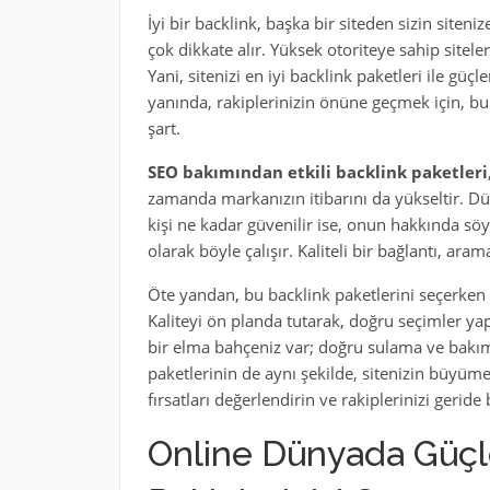
İyi bir backlink, başka bir siteden sizin site
çok dikkate alır. Yüksek otoriteye sahip sitelerd
Yani, sitenizi en iyi backlink paketleri ile güç
yanında, rakiplerinizin önüne geçmek için, bu
şart.
SEO bakımından etkili backlink paketleri
zamanda markanızın itibarını da yükseltir. Dü
kişi ne kadar güvenilir ise, onun hakkında söyl
olarak böyle çalışır. Kaliteli bir bağlantı, ar
Öte yandan, bu backlink paketlerini seçerken d
Kaliteyi ön planda tutarak, doğru seçimler ya
bir elma bahçeniz var; doğru sulama ve bakım i
paketlerinin de aynı şekilde, sitenizin büyüm
fırsatları değerlendirin ve rakiplerinizi geride b
Online Dünyada Güçlen