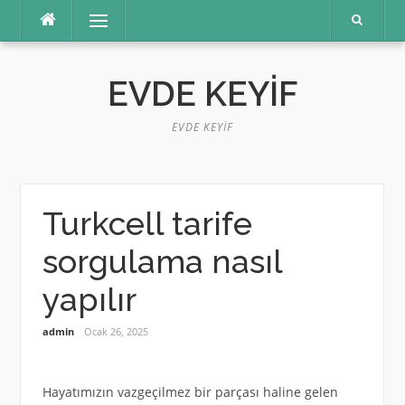
İçeriğe
Menü
atla
EVDE KEYIF
EVDE KEYIF
Turkcell tarife
sorgulama nasıl
yapılır
admin
Ocak 26, 2025
Hayatımızın vazgeçilmez bir parçası haline gelen