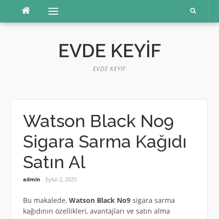
İçeriğe
Menü
atla
EVDE KEYIF
EVDE KEYIF
Watson Black No9
Sigara Sarma Kağıdı
Satın Al
admin
Eylül 2, 2025
Bu makalede,
Watson Black No9
sigara sarma
kağıdının özellikleri, avantajları ve satın alma