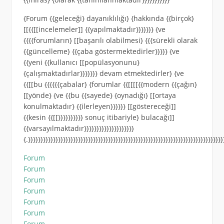
{Forum {{geleceği} dayanıklılığı} {hakkında {{birçok}
[[{{[[incelemeler]] {{yapılmaktadır}}}}}}} {ve
{{{{forumların} [[başarılı olabilmesi} {{{sürekli olarak
{{güncelleme} {{çaba göstermektedirler}}}}} {ve
{{yeni {{kullanıcı [[popülasyonunu}
{çalışmaktadırlar}}}}}}} devam etmektedirler} {ve
{{[[bu {{{{{{çabalar} {forumlar {{[[[[{{modern {{çağın}
[[yönde} {ve {{bu {{sayede} {oynadığı} [[ortaya
konulmaktadır} {{ilerleyen}}}}}} [[göstereceği]]
{{kesin {{[[}}}}}}}}}} sonuç itibariyle} bulacağı]]
{{varsayılmaktadır}}}}}}}}}}}}}}}}}}}}
{.}}}}}}}}}}}}}}}}}}}}}}}}}}}}}}}}}}}}}}}}}}}}}}}}}}}}}}}}}}}}}}}}}}}}}}}}}}}}}}
Forum
Forum
Forum
Forum
Forum
Forum
Forum