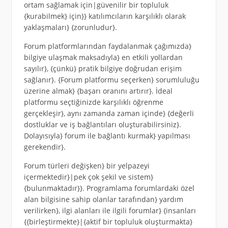
ortam sağlamak için|güvenilir bir topluluk
{kurabilmek} için}} katılımcıların karşılıklı olarak
yaklaşmaları} {zorunludur}.
Forum platformlarından faydalanmak çağımızda}
bilgiye ulaşmak maksadıyla} en etkili yollardan
sayılır}, {çünkü} pratik bilgiye doğrudan erişim
sağlanır}. {Forum platformu seçerken} sorumluluğu
üzerine almak} {başarı oranını artırır}. İdeal
platformu seçtiğinizde karşılıklı öğrenme
gerçekleşir}, aynı zamanda zaman içinde} {değerli
dostluklar ve iş bağlantıları oluşturabilirsiniz}.
Dolayısıyla} forum ile bağlantı kurmak} yapılması
gerekendir}.
Forum türleri değişken} bir yelpazeyi
içermektedir}|pek çok şekil ve sistem}
{bulunmaktadır}}. Programlama forumlardaki özel
alan bilgisine sahip olanlar tarafından} yardım
verilirken}, ilgi alanları ile ilgili forumlar} {insanları
{{birleştirmekte}|{aktif bir topluluk oluşturmakta}