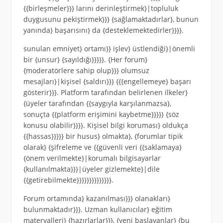
{{birleşmeler}}} larını derinleştirmek}|topluluk
duygusunu pekiştirmek}}} {sağlamaktadırlar}, bunun
yanında} başarısını} da {desteklemektedirler}}}}.
sunulan emniyet} ortamı}} işlev} üstlendiği}|önemli
bir {unsur} {sayıldığı}}}}}. {Her forum}
{moderatörlere sahip olup}}} olumsuz
mesajları}|kişisel {saldırı}}} {{{engellemeye} başarı
gösterir}}}. Platform tarafından belirlenen ilkeler}
{üyeler tarafından {{saygıyla karşılanmazsa},
sonuçta {{platform erişimini kaybetme}}}}} {söz
konusu olabilir}}}}. Kişisel bilgi koruması} oldukça
{{hassas}}}}} bir husus} olmakta}, {forumlar tipik
olarak} {şifreleme ve {{güvenli veri {{saklamaya}
{önem verilmekte}|korumalı bilgisayarlar
{kullanılmakta}}}|üyeler gizlemekte}|dile
{{getirebilmekte}}}}}}}}}}}}}}.
Forum ortamında} kazanılması}}} olanakları}
bulunmaktadır}}}. Uzman kullanıcılar} eğitim
materyalleri} {hazırlarlar}}}, {yeni başlayanlar} {bu