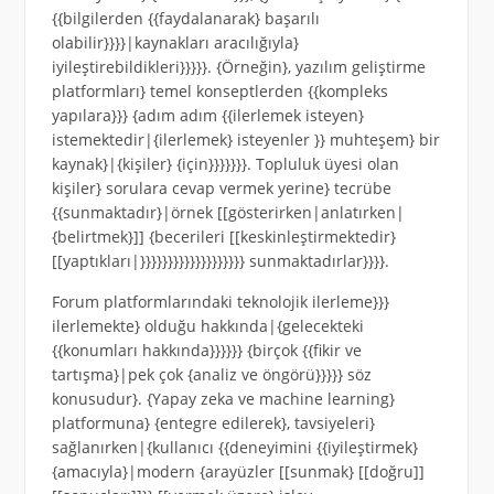
{{bilgilerden {{faydalanarak} başarılı
olabilir}}}}|kaynakları aracılığıyla}
iyileştirebildikleri}}}}}. {Örneğin}, yazılım geliştirme
platformları} temel konseptlerden {{kompleks
yapılara}}} {adım adım {{ilerlemek isteyen}
istemektedir|{ilerlemek} isteyenler }} muhteşem} bir
kaynak}|{kişiler} {için}}}}}}}. Topluluk üyesi olan
kişiler} sorulara cevap vermek yerine} tecrübe
{{sunmaktadır}|örnek [[gösterirken|anlatırken|
{belirtmek}]] {becerileri [[keskinleştirmektedir}
[[yaptıkları|}}}}}}}}}}}}}}}}}}} sunmaktadırlar}}}}.
Forum platformlarındaki teknolojik ilerleme}}}
ilerlemekte} olduğu hakkında|{gelecekteki
{{konumları hakkında}}}}}} {birçok {{fikir ve
tartışma}|pek çok {analiz ve öngörü}}}}} söz
konusudur}. {Yapay zeka ve machine learning}
platformuna} {entegre edilerek}, tavsiyeleri}
sağlanırken|{kullanıcı {{deneyimini {{iyileştirmek}
{amacıyla}|modern {arayüzler [[sunmak} [[doğru]]