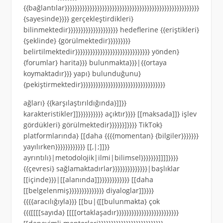
{{bağlantılar}}}}}}}}}}}}}}}}}}}}}}}}}}}}}}}}}}}}}}}}}}}}}}}}}}}}}}
{sayesinde}}}} gerçekleştirdikleri}
bilinmektedir}}}}}}}}}}}}}}}}}}}} hedeflerine {{eriştikleri}
{şeklinde} {görülmektedir}}}}}}}}}
belirtilmektedir}}}}}}}}}}}}}}}}}}}}}}}}}}}}}} yönden}
{forumlar} harita}}} bulunmakta}}}|{{ortaya
koymaktadır}}} yapı} bulunduğunu}
{pekiştirmektedir}}}}}}}}}}}}}}}}}}}}}}}}}}}}}}}}}}
ağları} {{karşılaştırıldığında}]]}}
karakteristikler]]}}}}}}}}}} açıktır}}}} [[maksada]]} işlev
gördükleri} görülmektedir}}}}}}]}}}} TikTok}
platformlarında} [[daha {{{{momentan} {bilgiler}}}}}}}
yayılırken}}}}}}}}}}}} [[,|;]]}}
ayrıntılı}|metodolojik|ilmi|bilimsel}}}}}}}]]]]}}}}
{{çevresi} sağlamaktadırlar}}}}}}}}}}}}}}|başlıklar
[[içinde}}}|[[alanında]]}}}}}}}}}}}} [[daha
[[belgelenmiş}}}}}}}}}}}}}} diyaloglar]]}}}}
{{{{aracılığıyla}}} [[bu|{[[bulunmakta} çok
{{{[[[[sayıda} [[[[ortaklaşadır}}}}}}}}}}}}}}}}}}}}}}}}}