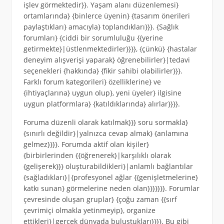
işlev görmektedir}}. Yaşam alanı düzenlemesi}
ortamlarında} {binlerce üyenin} {tasarım önerileri
paylaştıkları} amacıyla} toplandıkları}}}. {Sağlık
forumları} {ciddi bir sorumluluğu {{yerine
getirmekte}|üstlenmektedirler}}}}, {çünkü} {hastalar
deneyim alışverişi yaparak} öğrenebilirler}|tedavi
seçenekleri {hakkında} {fikir sahibi olabilirler}}}.
Farklı forum kategorileri} özelliklerine} ve
{ihtiyaçlarına} uygun olup}, yeni üyeler} ilgisine
uygun platformlara} {katıldıklarında} alırlar}}}}.
Foruma düzenli olarak katılmak}}} soru sormakla}
{sınırlı değildir}|yalnızca cevap almak} {anlamına
gelmez}}}}. Forumda aktif olan kişiler}
{birbirlerinden {{öğrenerek}|karşılıklı olarak
{gelişerek}}} oluşturabildikleri}|anlamlı bağlantılar
{sağladıkları}|{profesyonel ağlar {{genişletmelerine}
katkı sunan} görmelerine neden olan}}}}}}}. Forumlar
çevresinde oluşan gruplar} {çoğu zaman {{sırf
çevrimiçi olmakla yetinmeyip}, organize
ettikleri}|gerçek dünyada buluştukları}}}}. Bu gibi