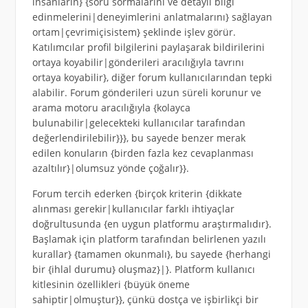
insanların} {soru sormalarını ve detaylı bilgi
edinmelerini|deneyimlerini anlatmalarını} sağlayan
ortam|çevrimiçisistem} şeklinde işlev görür.
Katılımcılar profil bilgilerini paylaşarak bildirilerini
ortaya koyabilir|gönderileri aracılığıyla tavrını
ortaya koyabilir}, diğer forum kullanıcılarından tepki
alabilir. Forum gönderileri uzun süreli korunur ve
arama motoru aracılığıyla {kolayca
bulunabilir|gelecekteki kullanıcılar tarafından
değerlendirilebilir}}}, bu sayede benzer merak
edilen konuların {birden fazla kez cevaplanması
azaltılır}|olumsuz yönde çoğalır}}.
Forum tercih ederken {birçok kriterin {dikkate
alınması gerekir|kullanıcılar farklı ihtiyaçlar
doğrultusunda {en uygun platformu araştırmalıdır}.
Başlamak için platform tarafından belirlenen yazılı
kurallar} {tamamen okunmalı}, bu sayede {herhangi
bir {ihlal durumu} oluşmaz}|}. Platform kullanıcı
kitlesinin özellikleri {büyük öneme
sahiptir|olmuştur}}, çünkü dostça ve işbirlikçi bir