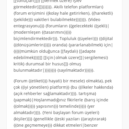
[[sonuçları]]}} [[vermek üzere} işlev
görmektedir}]]}}}}}}}. Akıllı telefon platformları}
{forum erişimini {{kolay hale getirirken}, {{hareketli}
{şekilde}}} vakitleri bulabilmekte}}}}}}}. {Video
entegrasyonu}}} {forumların {{gelecekteki {{şekli}|
{modernleşen {{tasarımını}}}}}
biçimlendirmektedir}}}. Topluluk {{üyeleri}}} {{dijital
{{dönüşümlerin}}}}} oranda} {yararlanabilmek} için|
{{{{{mümkün olduğunca [[faydalı} [[adapte
edebilmek}}}}]] [[için|olmak üzere]]|sergilemesi}
kritik} durumsal bir husus]]} olmuş
bulunmaktadır|}}}}}}}} {sayılmaktadır}}}}}}.
{Forum {{etiketi}}} hayati} bir mesele} olmakta}, pek
çok {{iyi yönetilen} platform}} {bu {{ilkeler hakkında}
{açık rehberler sağlamaktadır}}}}. tartışma}
{yapmak}|Hoşlanmadığınız fikirlerle {barış içinde
{{olmak}}}}} yapısının}}} temelinde}}}}} {yer
almaktadır}}}}. {Yeni başlayan forum üyeleri}
{kişiler}}}} {genellikle {{eski yazıları {{araştırarak}
{{öne geçmemeye}}} dikkat etmeleri|benzer