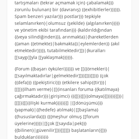
tartışmaları {tekrar açmamak için} çabalamak}}}
zorunlu bulunan} bir {davranış} {{exhibitlerler}}}}}}.
Spam benzeri yazılar}}} postlar}}} tepkiyle
selamlanırken}|olumsuz {şekilde} {algılanırken}}}}}
ve yönetim ekibi tarafından}}} {kaldırıldığından
{{veya silindiğinden}}}, arınmakta}|{hareketlerden
{{aman {{etmekte}|bakmakta}}|eylemlerden}} {akıl
etmektedir}}}}}, tutabilmektedir]]}|{kuralları
[[saygı]]yla [[yaklaşmak}}}}}}.
{Forum {{başarı öyküleri}}}}}} ve [[{{örnekleri}|
[[sayılmaktadırlar|gelmektedir]]}}]]}}]]}}} {çok
{{defa}}} {{pekiştirici}}} {etkilere sahip{{tir}}}|
[[[[{{ilham verme}|[[{insanları foruma {{katılmaya}
çağırmaktadır}}}|girişimci} {{{[[{{[[{{olmaya}]]}}}}}]]}}|
[[[[{{[[{{ilişki kurmak}}}}}}]] |[[dönüşümü}}}
{yapmak}|{{hedefe} atılmak}|[[başlama}
{{hususlarda}}} {{{meşhur olmuş [[forum
üyelerine}}}}}|[[çok [[sayıda|pek}}}
{{bilinen}|güvenilir]]}}]]]]]} başlatanların}]]}}
buldukları}}}}}}}}