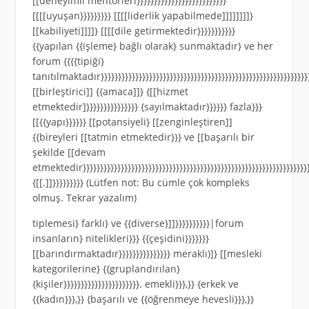
[[deneyimli mentorleri}}}}}}}}}}}}}}}}}}}}}}}}}}
[[[[uyuşan}}}}}}}}} [[[[liderlik yapabilmede]]]]]]]]}
[[kabiliyeti]]]]} [[[[dile getirmektedir}}}}}}}}}}}
{{yapılan {{işleme} bağlı olarak} sunmaktadır} ve her
forum {{{{tipiği}
tanıtılmaktadır}}}}}}}}}}}}}}}}}}}}}}}}}}}}}}}}}}}}}}}}}}}}}}}}}}}}}}}}}}}}}}
[[birleştirici]] {{amaca]]} {[[hizmet
etmektedir]}}}}}}}}}}}}}}} {sayılmaktadır}}}}}} fazla}}}
[[{{yapı}}}}}} [[potansiyeli} [[zenginleştiren]]
{{bireyleri [[tatmin etmektedir}}} ve [[başarılı bir
şekilde [[devam
etmektedir}}}}}}}}}}}}}}}}}}}}}}}}}}}}}}}}}}}}}}}}}}}}}}}}}}}}}}}}}}}}}}}}}}
{[[.]]}}}}}}}}} (Lütfen not: Bu cümle çok kompleks
olmuş. Tekrar yazalım)
tiplemesi} farklı} ve {{diverse}]]}}}}}}}}}}|forum
insanların} nitelikleri}}} {{çeşidini}}}}}}}
[[barındırmaktadır}}}}}}}}}}}}}}} meraklı)]} [[mesleki
kategorilerine} {{gruplandırılan}
{kişiler}}}}}}}}}}}}}}}}}}}}}}. emekli}}},}} {erkek ve
{{kadın}}},}} {başarılı ve {{öğrenmeye hevesli}}},}}