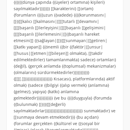
{{{{{{dünya çapında {{üyeler} ortamına} kişileri}
sayılmaktadır}}}}}}} [[karakterini} [[ortam}
{forumların {{{{uzun {{vadede} {{{{korunmasını|
[[{{[[kalıcı [[kalmasını|[[[[tutarlı [[devamını|
[[[[başarılı [[ilerleyişini|[[[[başarılı [[gelişimini|
[[[[başarılı [[ilerlemesini|[[{{başarılı hareket
etmesini]] {{sağlayan|[[{{[[sunmayan|[[getiren|
[[katkı yapan]] {{önemli {{bir {{faktör|[[unsur|
[[husus|[[etmen|[[bileşen]] olmakta}, [[takdir
edilmektedirler} tamamlanmakta} sadece} ortamları}
{değil}, {gerçek anlamda {{toplumsal} mekanizmalar}
{olmalarını} sürdürmektedirler}}}}}}}}}}}
{[[[[.]]}}}}}}}}}}}}}}}}}}} Kısacası}, platformlarında} aktif
olmak} {sadece {{bilgiyi {{alıp vermek} {anlamına}
{gelmez}, yapıya} {katkı} anlamına
gelmektedir}}}}}}}}}}} {ve bu {{{{duyguyla} {forumda
{{bulunmak} [[{{{{[[değerli}
sayılmaktadırlar}}}}}}}}}}}}}}}}}}}}}}}}}} sunmaktadır} ve
[[sunmaya devam etmektedir}}} {bu açıdan}
{forumlar gerçekten {{kültürel ve {{sosyal bir
{{miras} {olarak {{tanımlanmaktadır}}}}}}}}}}}