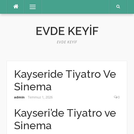
İçeriğe
Menü
atla
EVDE KEYIF
EVDE KEYIF
Kayseride Tiyatro Ve
Sinema
admin
Temmuz 1, 2026
0
Kayseri’de Tiyatro ve
Sinema