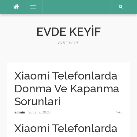
İçeriğe
Menü
atla
EVDE KEYIF
EVDE KEYIF
Xiaomi Telefonlarda
Donma Ve Kapanma
Sorunlari
admin
Şubat 9, 2026
0
Xiaomi Telefonlarda