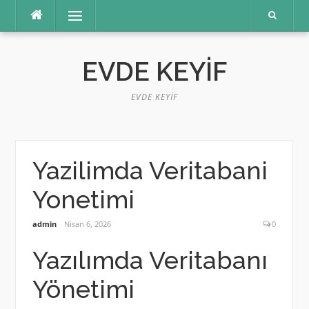
İçeriğe
Menü
atla
EVDE KEYIF
EVDE KEYIF
Yazilimda Veritabani
Yonetimi
admin
Nisan 6, 2026
0
Yazılımda Veritabanı
Yönetimi